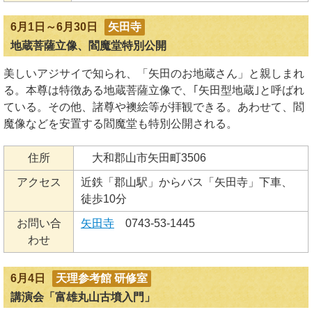
6月1日～6月30日
矢田寺
地蔵菩薩立像、閻魔堂特別公開
美しいアジサイで知られ、「矢田のお地蔵さん」と親しまれ
る。本尊は特徴ある地蔵菩薩立像で、｢矢田型地蔵｣と呼ばれ
ている。その他、諸尊や襖絵等が拝観できる。あわせて、閻
魔像などを安置する閻魔堂も特別公開される。
住所
大和郡山市矢田町3506
アクセス
近鉄「郡山駅」からバス「矢田寺」下車、
徒歩10分
お問い合
矢田寺
0743-53-1445
わせ
6月4日
天理参考館 研修室
講演会「富雄丸山古墳入門」