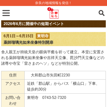
奈良の地域情報を発信！
2026年6月に開催中の短期イベント
6月1日～6月15日
東明寺
薬師瑠璃光如来坐像特別開扉
舎人親王が持統天皇の眼病平癒を祈って建立。本堂に安置さ
れる薬師瑠璃光如来坐像や吉祥天立像、毘沙門天立像などの
諸尊や寺宝「雷さまのヘソ」などが特別公開。
住所
大和郡山市矢田町2230
アクセス
近鉄「郡山駅」からバス「横山口」下車、
徒歩約30分
お問い合
東明寺 0743-52-7320
わせ