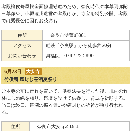
客殿檜皮葺屋根全面修理勧進のため、奈良時代の本尊阿弥陀
三尊像や、小堀遠州造営の客殿ほか、寺宝を特別公開。客殿
では秀長公に因むお茶席も。
住所
奈良市法蓮町881
アクセス
近鉄「奈良駅」から徒歩約20分
お問い合わせ
興福院 0742-22-2890
6月23日
大安寺
竹供養 癌封じ笹酒夏祭り
ご本尊の前に青竹を置いて、供養法要を行った後、境内の竹
林にしめ縄を張り、祭壇を設けて供養し、育成を祈願する。
当日は終日、笹酒の振る舞いや癌封じの祈祷が執り行われ
る。
住所
奈良市大安寺2-18-1