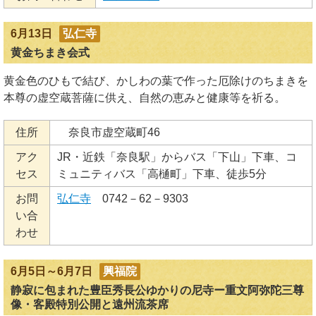
6月13日
弘仁寺
黄金ちまき会式
黄金色のひもで結び、かしわの葉で作った厄除けのちまきを
本尊の虚空蔵菩薩に供え、自然の恵みと健康等を祈る。
住所
奈良市虚空蔵町46
アク
JR・近鉄「奈良駅」からバス「下山」下車、コ
セス
ミュニティバス「高樋町」下車、徒歩5分
お問
弘仁寺
0742－62－9303
い合
わせ
6月5日～6月7日
興福院
静寂に包まれた豊臣秀長公ゆかりの尼寺ー重文阿弥陀三尊
像・客殿特別公開と遠州流茶席