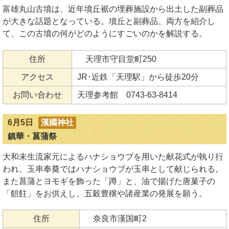
富雄丸山古墳は、近年墳丘裾の埋葬施設から出土した副葬品
が大きな話題となっている。墳丘と副葬品、両方を紹介し
て、この古墳の何がどのようにすごいのかを解説する。
住所
天理市守目堂町250
アクセス
JR･近鉄「天理駅」から徒歩20分
お問い合わせ
天理参考館 0743-63-8414
6月5日
漢國神社
鎮華・菖蒲祭
大和未生流家元によるハナショウブを用いた献花式が執り行
われ、玉串奉奠ではハナショウブが玉串として献じられる。
また菖蒲とヨモギを飾った「蹲」と、油で揚げた唐菓子の
「餢飳」をお供えし、五穀豊穣や諸産業の発展を願う。
住所
奈良市漢国町2