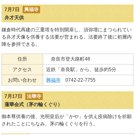
7月7日
興福寺
弁才天供
鎌倉時代再建の三重塔を特別開扉し、須弥壇にまつられてい
る弁才天像を供養する法要が営まれる。法要終了後に初層内
陣を参拝できる。
住所
奈良市登大路町48
アクセス
近鉄「奈良駅」から、徒歩約5分
お問い合わせ
興福寺
0742-22-7755
7月17日
法華寺
蓮華会式（茅の輪くぐり）
御本尊供養の後、光明皇后が「かや」を供え疫病除けを祈願
されたことにちなみ、茅の輪くぐりを行う。