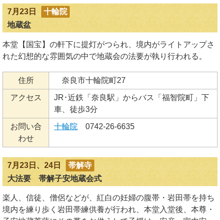
7月23日
十輪院
地蔵盆
本堂【国宝】の軒下に提灯がつられ、境内がライトアップさ
れた幻想的な雰囲気の中で地蔵会の法要が執り行われる。
住所
奈良市十輪院町27
アクセス
JR･近鉄「奈良駅」からバス「福智院町」下
車、徒歩3分
お問い合
十輪院
0742-26-6635
わせ
7月23日、24日
帯解寺
大法要 帯解子安地蔵会式
楽人、信徒、僧侶などが、紅白の妊婦の腹帯・岩田帯を持ち
境内を練り歩く岩田帯練供養が行われ、本堂入堂後、本尊・