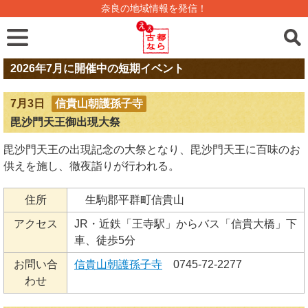
奈良の地域情報を発信！
2026年7月に開催中の短期イベント
7月3日
信貴山朝護孫子寺
毘沙門天王御出現大祭
毘沙門天王の出現記念の大祭となり、毘沙門天王に百味のお
供えを施し、徹夜詣りが行われる。
住所
生駒郡平群町信貴山
アクセス
JR・近鉄「王寺駅」からバス「信貴大橋」下
車、徒歩5分
お問い合
信貴山朝護孫子寺
0745-72-2277
わせ