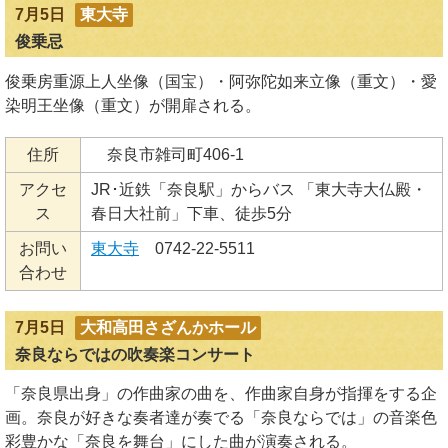
7月5日
東大寺
俊乗忌
俊乗房重源上人坐像（国宝）・阿弥陀如来立像（重文）・愛
染明王坐像（重文）が開扉される。
住所
奈良市雑司町406-1
アクセ
JR･近鉄「奈良駅」からバス 「東大寺大仏殿・
ス
春日大社前」下車、徒歩5分
お問い
東大寺
0742-22-5511
合わせ
7月5日
大和高田さざんかホール
奈良ならではの吹奏楽コンサート
「奈良県出身」の作曲家の曲を、作曲家自身が指揮をする企
画。奈良が好きな奏者達が奏でる「奈良ならでは」の音楽色
彩豊かな「奈良を舞台」にした曲が演奏される。