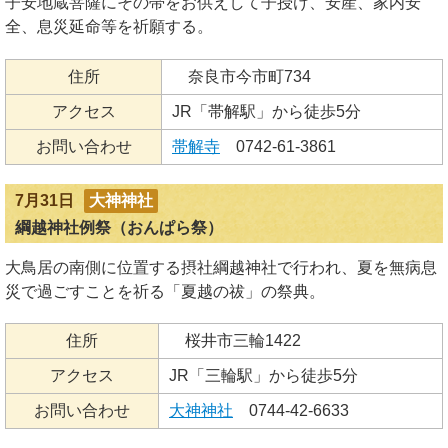
子安地蔵菩薩にその帯をお供えして子授け、安産、家内安
全、息災延命等を祈願する。
住所
奈良市今市町734
アクセス
JR「帯解駅」から徒歩5分
お問い合わせ
帯解寺
0742-61-3861
7月31日
大神神社
綱越神社例祭（おんぱら祭）
大鳥居の南側に位置する摂社綱越神社で行われ、夏を無病息
災で過ごすことを祈る「夏越の祓」の祭典。
住所
桜井市三輪1422
アクセス
JR「三輪駅」から徒歩5分
お問い合わせ
大神神社
0744-42-6633