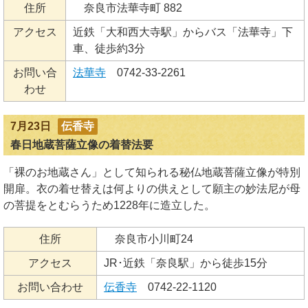
住所
奈良市法華寺町 882
アクセス
近鉄「大和西大寺駅」からバス「法華寺」下
車、徒歩約3分
お問い合
法華寺
0742-33-2261
わせ
7月23日
伝香寺
春日地蔵菩薩立像の着替法要
「裸のお地蔵さん」として知られる秘仏地蔵菩薩立像が特別
開扉。衣の着せ替えは何よりの供えとして願主の妙法尼が母
の菩提をとむらうため1228年に造立した。
住所
奈良市小川町24
アクセス
JR･近鉄「奈良駅」から徒歩15分
お問い合わせ
伝香寺
0742-22-1120