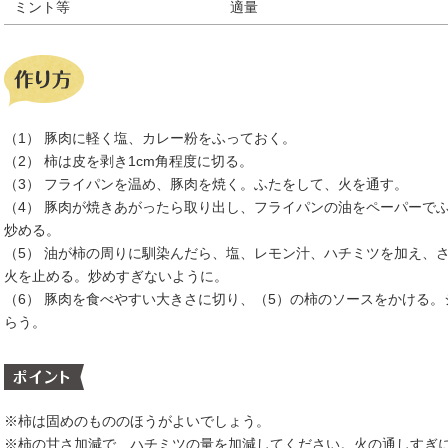
ミント等
適量
（1） 豚肉に軽く塩、カレー粉をふっておく。
（2） 柿は皮を剥き1cm角程度に切る。
（3） フライパンを温め、豚肉を焼く。ふたをして、火を通す。
（4） 豚肉が焼きあがったら取り出し、フライパンの油をペーパーで
炒める。
（5） 油が柿の周りに馴染んだら、塩、レモン汁、ハチミツを加え、
火を止める。炒めすぎないように。
（6） 豚肉を食べやすい大きさに切り、（5）の柿のソースをかける
らう。
※柿は固めのもののほうがよいでしょう。
※柿の甘さ加減で、ハチミツの量を加減してください。火の通しすぎ