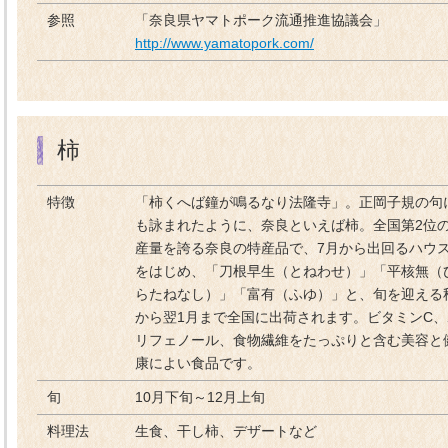
参照
「奈良県ヤマトポーク流通推進協議会」
http://www.yamatopork.com/
柿
特徴
「柿くへば鐘が鳴るなり法隆寺」。正岡子規の句
も詠まれたように、奈良といえば柿。全国第2位
産量を誇る奈良の特産品で、7月から出回るハウ
をはじめ、「刀根早生（とねわせ）」「平核無（
らたねなし）」「富有（ふゆ）」と、旬を迎える
から翌1月まで全国に出荷されます。ビタミンC、
リフェノール、食物繊維をたっぷりと含む美容と
康によい食品です。
旬
10月下旬～12月上旬
料理法
生食、干し柿、デザートなど