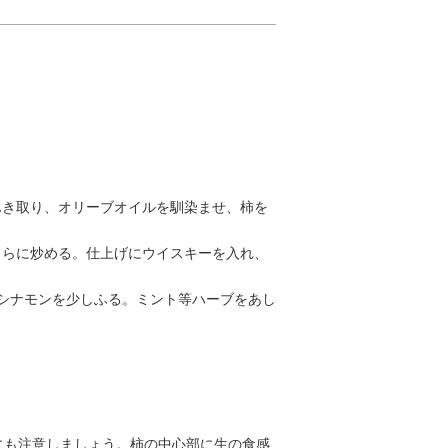
ふき取り、オリーブオイルを馴染ませ、柿を
さらに炒める。仕上げにウイスキーを入れ、
。シナモンを少しふる。ミント等ハーブをあし
にも注意しましょう。柿の中心部に生の食感