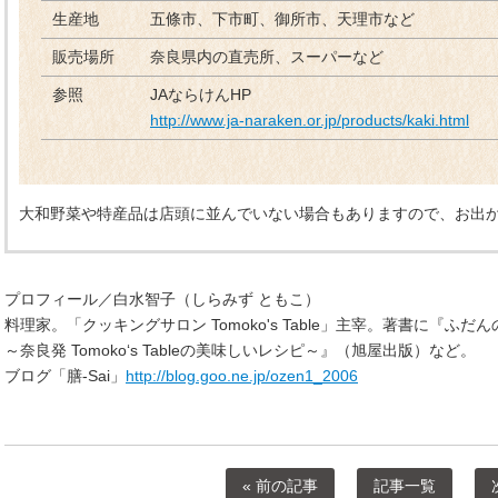
生産地
五條市、下市町、御所市、天理市など
販売場所
奈良県内の直売所、スーパーなど
参照
JAならけんHP
http://www.ja-naraken.or.jp/products/kaki.html
大和野菜や特産品は店頭に並んでいない場合もありますので、お出
プロフィール／白水智子（しらみず ともこ）
料理家。「クッキングサロン Tomoko's Table」主宰。著書に『
～奈良発 Tomoko‘s Tableの美味しいレシピ～』（旭屋出版）など。
ブログ「膳-Sai」
http://blog.goo.ne.jp/ozen1_2006
« 前の記事
記事一覧