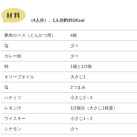
（4人分）、1人分約351Kcal
豚肉ロース（とんかつ用）
4枚
塩
少々
カレー粉
少々
柿
1個と1/2個
オリーブオイル
大さじ1
塩
2つまみ
ハチミツ
小さじ2～3
レモン汁
1/2個分（大さじ1程度）
ウイスキー
小さじ1～2
シナモン
少々