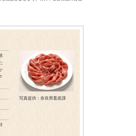
県
た
か
ク
写真提供：奈良県畜産課
詳