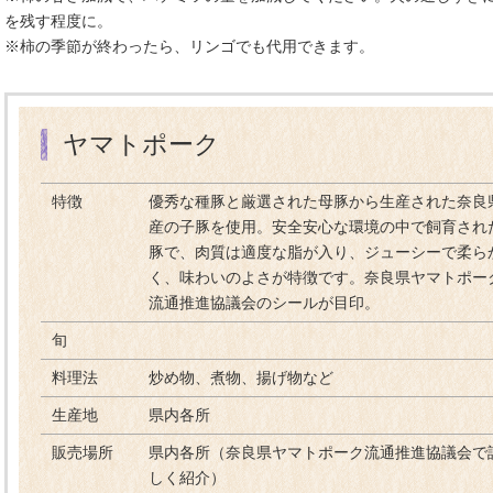
を残す程度に。
※柿の季節が終わったら、リンゴでも代用できます。
ヤマトポーク
特徴
優秀な種豚と厳選された母豚から生産された奈良
産の子豚を使用。安全安心な環境の中で飼育され
豚で、肉質は適度な脂が入り、ジューシーで柔ら
く、味わいのよさが特徴です。奈良県ヤマトポー
流通推進協議会のシールが目印。
旬
料理法
炒め物、煮物、揚げ物など
生産地
県内各所
販売場所
県内各所（奈良県ヤマトポーク流通推進協議会で
しく紹介）