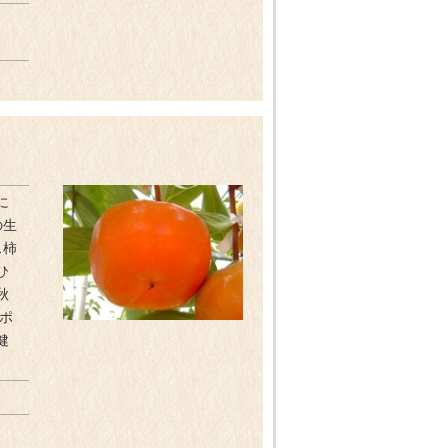
に
の生
ス柿
ひ
秋
ポ
健