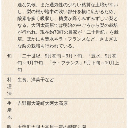
適な気候。また通気性の少ない粘質な土壌が幸い
し、梨の根が地中の浅い部分を横に広がるため、
酸素を多く吸収し、糖度が高くみずみずしい梨と
なる。大阿太高原では明治の中ごろから梨の栽培
が行われ、現在約70軒の農家が「二十世紀」を栽
培。ほかにも豊水やラ・フランスなど、さまざま
な梨の栽培も行われている。
旬
「二十世紀」9月初旬～9月下旬、「豊水」9月初
旬～9月中旬、「ラ・フランス」9月下旬～10月上
旬
料
生食、洋菓子など
理
法
生
吉野郡大淀町大阿太高原
産
地
販
大淀町大阿太高原一帯の梨狩り園