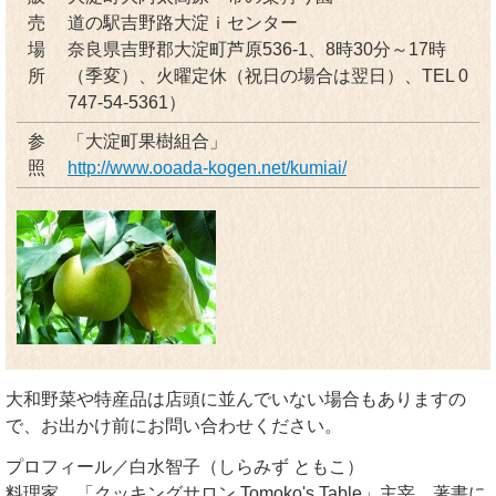
売
道の駅吉野路大淀ｉセンター
場
奈良県吉野郡大淀町芦原536-1、8時30分～17時
所
（季変）、火曜定休（祝日の場合は翌日）、TEL 0
747-54-5361）
参
「大淀町果樹組合」
照
http://www.ooada-kogen.net/kumiai/
大和野菜や特産品は店頭に並んでいない場合もありますの
で、お出かけ前にお問い合わせください。
プロフィール／白水智子（しらみず ともこ）
料理家。「クッキングサロン Tomoko's Table」主宰。著書に