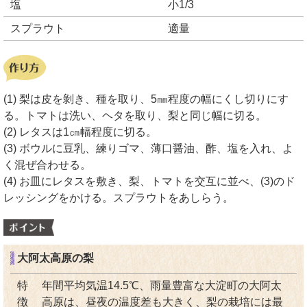
塩
小1/3
スプラウト
適量
(1) 梨は皮を剝き、種を取り、5㎜程度の幅にくし切りにす
る。トマトは洗い、ヘタを取り、梨と同じ幅に切る。
(2) レタスは1㎝幅程度に切る。
(3) ボウルに豆乳、練りゴマ、薄口醤油、酢、塩を入れ、よ
く混ぜ合わせる。
(4) お皿にレタスを敷き、梨、トマトを交互に並べ、(3)のド
レッシングをかける。スプラウトをあしらう。
大阿太高原の梨
特
年間平均気温14.5℃、雨量豊富な大淀町の大阿太
徴
高原は、昼夜の温度差も大きく、梨の栽培には最