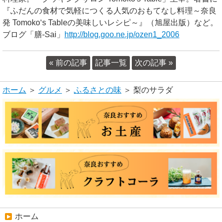
『ふだんの食材で気軽につくる人気のおもてなし料理～奈良
発 Tomoko‘s Tableの美味しいレシピ～』（旭屋出版）など。
ブログ「膳-Sai」
http://blog.goo.ne.jp/ozen1_2006
« 前の記事
記事一覧
次の記事 »
ホーム
＞
グルメ
＞
ふるさとの味
＞ 梨のサラダ
ホーム