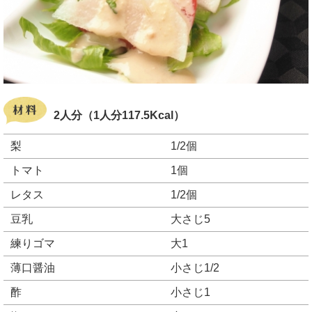
2人分（1人分117.5Kcal）
梨
1/2個
トマト
1個
レタス
1/2個
豆乳
大さじ5
練りゴマ
大1
薄口醤油
小さじ1/2
酢
小さじ1