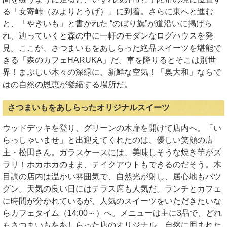
る「女寄峠（みよりとうげ）」に到着。さらに東へと進む
と、「やきいも」と書かれた “のぼり旗”が道沿いに掲げら
れ、辿っていくと森の中に一軒のモダンなログハウスを発
見。ここが、さつまいもをあしらった絶品スイーツを堪能で
きる「森のカフェHARUKA」だ。車を降りるとそこは別世
界！まぶしい木々の深緑に、新鮮な空気！「奥大和」ならで
はの自然の恩恵が凝縮する場所だ。
さつまいもをあしらったオリジナルスイーツ
ウッドデッキを登り、グリーンの木扉を開けて店内へ。「い
らっしゃいませ」と出迎えてくれたのは、優しい笑顔の店
主・松田さん。ガラスケースには、美味しそうな焼き芋がズ
ラリ！ホカホカのまま、テイクアウトもできるのだそう。木
目調の店内は温かい雰囲気で、自然光が射し、居心地もバツ
グン。天気の良い日にはテラス席も人気だ。ランチとカフェ
に時間が分かれているが、人気のスイーツをいただきたいな
らカフェタイム（14:00～）へ。メニューは主に3品で、どれ
もさつまいもをあしらった店のオリジナル。自然に囲まれた