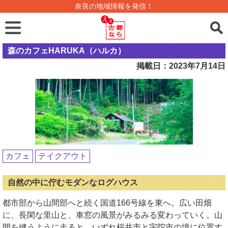
奈良の地域情報を発信！
森のカフェHARUKA（ハルカ）
掲載日：2023年7月14日
カフェ
テイクアウト
自然の中に佇むモダンなログハウス
都市部から山間部へと続く国道166号線を東へ。広い田畑
に、長閑な里山と、車窓の風景がみるみる変わっていく。山
間を縫うように走ると、いずれ桜井市と宇陀市の境に位置す