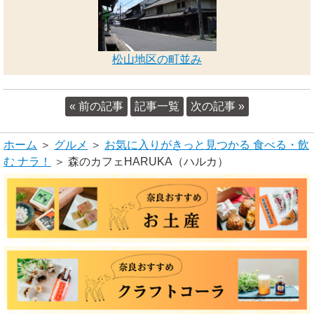
松山地区の町並み
« 前の記事
記事一覧
次の記事 »
ホーム
＞
グルメ
＞
お気に入りがきっと見つかる 食べる・飲
む ナラ！
＞ 森のカフェHARUKA（ハルカ）