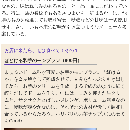
なもの、味は親しみのあるもの」と一品一品にこだわってい
る。特に、店の看板でもあるさつまいも「紅はるか」は、他
県のものを厳選してお取り寄せ。砂糖などの甘味は一切使用
せず、さつまいも本来の旨味が引き立つようなメニューを考
案している。
お店に来たら、ぜひ食べて！その１
ほどける和芋のモンブラン（900円）
まぁるいドーム型が可愛いお芋のモンブラン。「紅はる
か」を２度焼きして熟成させて、甘みをたっぷり引き出し
てから、お芋のクリームを作成。まるで綿糸のように細く
絞りだしてドームを作り、中には、甘みを抑えた生クリー
ムと、サクサクと香ばしいメレンゲ。ボリューム満点なの
に、後味が爽やかなのは、それぞれの素材が優しく調和し
合っているからだろう。パリパリのお芋チップスにのせて
もGood♪