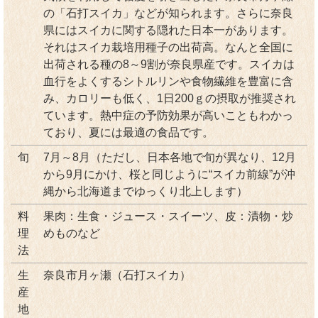
の「石打スイカ」などが知られます。さらに奈良
県にはスイカに関する隠れた日本一があります。
それはスイカ栽培用種子の出荷高。なんと全国に
出荷される種の8～9割が奈良県産です。スイカは
血行をよくするシトルリンや食物繊維を豊富に含
み、カロリーも低く、1日200ｇの摂取が推奨され
ています。熱中症の予防効果が高いこともわかっ
ており、夏には最適の食品です。
旬
7月～8月（ただし、日本各地で旬が異なり、12月
から9月にかけ、桜と同じように“スイカ前線”が沖
縄から北海道までゆっくり北上します）
料
果肉：生食・ジュース・スイーツ、皮：漬物・炒
理
めものなど
法
生
奈良市月ヶ瀬（石打スイカ）
産
地