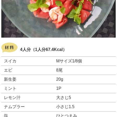
4人分（1人分67.4Kcal）
スイカ
Mサイズ1/8個
エビ
8尾
新生姜
20g
ミント
1P
レモン汁
大さじ5
ナムプラー
小さじ1.5
塩
ひとつまみ