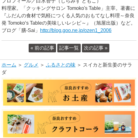
プロフィール／白水智子（しらみず ともこ）
料理家。「クッキングサロン Tomoko's Table」主宰。著書に
『ふだんの食材で気軽につくる人気のおもてなし料理～奈良
発 Tomoko‘s Tableの美味しいレシピ～』（旭屋出版）など。
ブログ「膳-Sai」
http://blog.goo.ne.jp/ozen1_2006
« 前の記事
記事一覧
次の記事 »
ホーム
＞
グルメ
＞
ふるさとの味
＞ スイカと新生姜のサラ
ダ