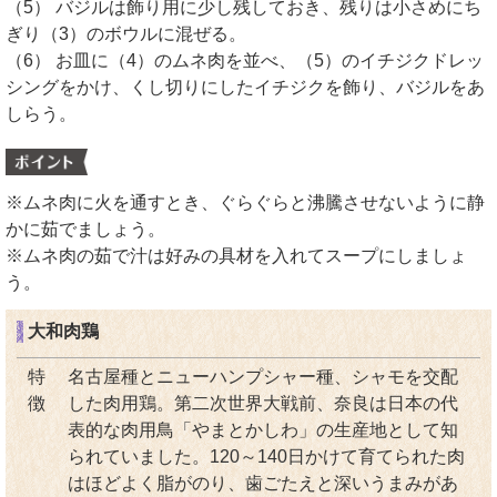
（5） バジルは飾り用に少し残しておき、残りは小さめにち
ぎり（3）のボウルに混ぜる。
（6） お皿に（4）のムネ肉を並べ、（5）のイチジクドレッ
シングをかけ、くし切りにしたイチジクを飾り、バジルをあ
しらう。
※ムネ肉に火を通すとき、ぐらぐらと沸騰させないように静
かに茹でましょう。
※ムネ肉の茹で汁は好みの具材を入れてスープにしましょ
う。
大和肉鶏
特
名古屋種とニューハンプシャー種、シャモを交配
徴
した肉用鶏。第二次世界大戦前、奈良は日本の代
表的な肉用鳥「やまとかしわ」の生産地として知
られていました。120～140日かけて育てられた肉
はほどよく脂がのり、歯ごたえと深いうまみがあ