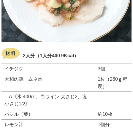
2人分（1人分400.9Kcal）
イチジク
3個
大和肉鶏 ムネ肉
1枚（260ｇ程
度）
A《水 400cc、白ワイン 大さじ2、塩
小さじ1/2》
バジル（葉）
約10枚
レモン汁
1個分