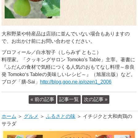
大和野菜や特産品は店頭に並んでいない場合もありますの
で、お出かけ前にお問い合わせください。
プロフィール／白水智子（しらみず ともこ）
料理家。「クッキングサロン Tomoko's Table」主宰。著書に
『ふだんの食材で気軽につくる人気のおもてなし料理～奈良
発 Tomoko‘s Tableの美味しいレシピ～』（旭屋出版）など。
ブログ「膳-Sai」
http://blog.goo.ne.jp/ozen1_2006
« 前の記事
記事一覧
次の記事 »
ホーム
＞
グルメ
＞
ふるさとの味
＞ イチジクと大和肉鶏の
サラダ