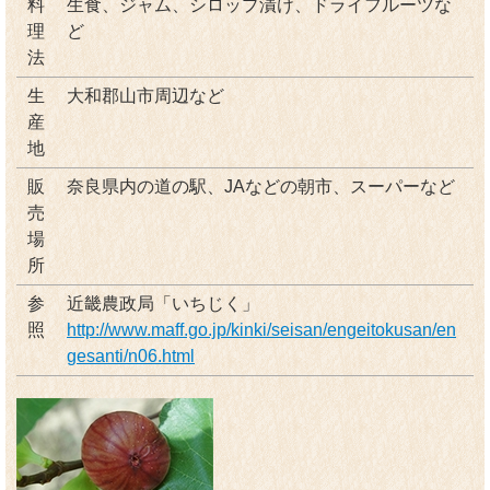
料
生食、ジャム、シロップ漬け、ドライフルーツな
理
ど
法
生
大和郡山市周辺など
産
地
販
奈良県内の道の駅、JAなどの朝市、スーパーなど
売
場
所
参
近畿農政局「いちじく」
照
http://www.maff.go.jp/kinki/seisan/engeitokusan/en
gesanti/n06.html