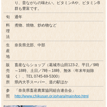
り、昔ながらの味わい。ビタミンAや、ビタミンB
群も豊富です。
旬
通年
料
煮物、焼物、炒め物など
理
法
生
奈良県北部、中部
産
地
販
畜産ならショップ（葛城市山田123-2、平日／9時
売
～18時、土日／7時～18時、無休〈年末年始除
場
く〉、TEL 0745-69-5300）
所
県内大手スーパー、道の駅ほか
参
「奈良県畜産農業協同組合連合会」
照
http://www.chikusan.or.jp/nara/main/top.html