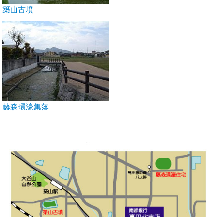
築山古墳
藤森環濠集落