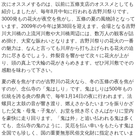
次にオススメするのは、以前に五條支店のオススメとしても
紹介しましたが、毎年8月中旬に行われる吉野川祭りです。
3000発もの花火が夜空を焦がし、五條の夏の風物詩となって
います。2009年の今年は第38回を迎えます。会場となる吉野
川大川橋の上流河川敷や大川橋周辺には、数万人の観客が詰
め掛け、大変な賑わいとなります。吉野川祭りの花火の一番
の魅力は、なんと言っても川岸から打ち上げられる花火の迫
力に尽きるでしょう。炸裂音を響かせて次々に花火が上が
り、頭の真上で大輪の花がきらめきます。ぜひ河川敷でその
感動を味わって下さい。
夏の夜を焦がすのが吉野川の花火なら、冬の五條の夜を焦が
すのが、念仏寺の「鬼はしり」です。鬼はしりは500年もの
伝統を誇る炎の祭典で、毎年1月14日の夜に行われます。法
螺貝と太鼓の音が響き渡り、燃えさかるたいまつを振りかざ
した父鬼・母鬼・子鬼が、お堂を焼き尽くさんばかりに堂内
を豪快に走り回ります。「鬼は外」と追い払われる鬼は多く
ても、念仏寺の鬼のように、災厄を払い幸いをもたらす鬼は
全国でも珍しく、国の重要無形民俗文化財に指定されていま