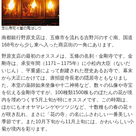
南都銀行野原支店は、五條市を流れる吉野川のすぐ南、国道
168号から少し東へ入った商店街の一角にあります。
野原支店の最初のオススメは、五條の名刹・金剛寺です。金
剛寺は、承安年間（1171～1175年）に小松内大臣（ないだ
いじん）、平重盛によって創建された歴史あるお寺で、幕末
から大正にかけては、唐招提寺長老の隠居寺ともなりまし
た。本堂の薬師如来坐像や十二神将など、数々の仏像や寺宝
を伝える金剛寺ですが、100種類1500株ものぼたんの花が境
内を埋めつくす5月上旬が特にオススメです。この時期は、
ほかにもオオヤマレンゲやツツジなど、十数種もの春の花々
が咲き乱れ、まさに「花の寺」の名にふさわしい一番美しい
季節です。また10月下旬から11月上旬には、かわいらしい小
菊が境内を彩ります。