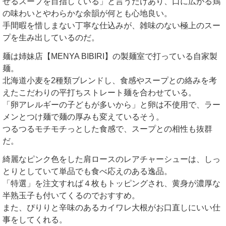
せるスープを目指している」と言うだけあり、口に広がる鶏
の味わいとやわらかな余韻が何とも心地良い。
手間暇を惜しまない丁寧な仕込みが、雑味のない極上のスー
プを生み出しているのだ。
麺は姉妹店【MENYA BIBIRI】の製麺室で打っている自家製
麺。
北海道小麦を2種類ブレンドし、食感やスープとの絡みを考
えたこだわりの平打ちストレート麺を合わせている。
「卵アレルギーの子どもが多いから」と卵は不使用で、ラー
メンとつけ麺で麺の厚みも変えているそう。
つるつるモチモチっとした食感で、スープとの相性も抜群
だ。
綺麗なピンク色をした肩ロースのレアチャーシューは、しっ
とりとしていて単品でも食べ応えのある逸品。
「特選」を注文すれば４枚もトッピングされ、黄身が濃厚な
半熟玉子も付いてくるのでおすすめ。
また、ぴりりと辛味のあるカイワレ大根がお口直しにいい仕
事をしてくれる。