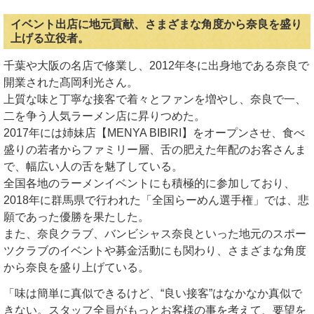
イベント出店に地元貢献、さまざまな角度から奈良を盛り
上げる立役者。
千葉や大阪の名店で修業し、2012年冬に出身地である奈良で
開業された髙岡利光さん。
上質な味と丁寧な接客で着々とファンを増やし、奈良で一、
二を争う人気ラーメン店に昇りつめた。
2017年には姉妹店【MENYA BIBIRI】をオープンさせ、食べ
盛りの若者からファミリー層、舌の肥えた年配のお客さんま
で、幅広い人の舌を魅了している。
全国各地のラーメンイベントにも積極的に参加しており、
2018年に群馬県で行われた「全国らーめん選手権」では、悲
願であった優勝を果たした。
また、奈良クラブ、バンビシャス奈良といった地元のスポー
ツクラブのイベントや募金活動にも関わり、さまざまな角度
から奈良を盛り上げている。
「味は簡単に真似できるけど、“良い接客”はなかなか真似で
きない。スタッフ全員がもっとお客様の事を考えて、要望を