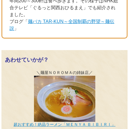
年間200～300軒は食べ歩きます。その様子はNHK総
合テレビ「ぐるっと関西おひるまえ」でも紹介され
ました。
ブログ「
麺バカ TAR-KUN～全国制覇の野望～麺伝
説
」
あわせていかが？
＼麺屋ＮＯＲＯＭＡの姉妹店／
超おすすめ！絶品ラーメン「ＭＥＮＹＡ ＢＩＢＩＲＩ」