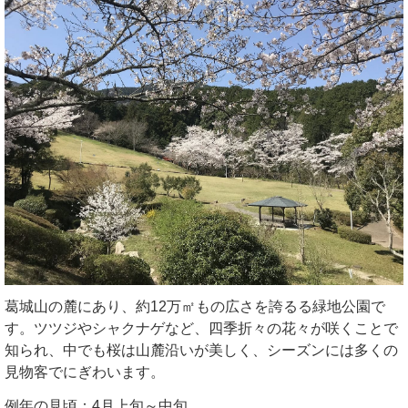
葛城山の麓にあり、約12万㎡もの広さを誇るる緑地公園で
す。ツツジやシャクナゲなど、四季折々の花々が咲くことで
知られ、中でも桜は山麓沿いが美しく、シーズンには多くの
見物客でにぎわいます。
例年の見頃：4月上旬～中旬