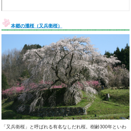
本郷の瀧桜（又兵衛桜）
「又兵衛桜」と呼ばれる有名なしだれ桜。樹齢300年といわ