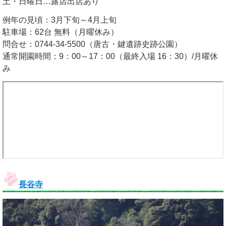
土・日曜日…露店出店あり
例年の見頃：3月下旬～4月上旬
駐車場：62台 無料（月曜休み）
問合せ：0744-34-5500（唐古・鍵遺跡史跡公園）
通常開園時間：9：00～17：00（最終入場 16：30）/月曜休
み
長谷寺