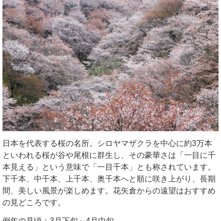
日本を代表する桜の名所。シロヤマザクラを中心に約3万本
といわれる桜が谷や尾根に群生し、その豪華さは「一目に千
本見える」という意味で「一目千本」とも称されています。
下千本、中千本、上千本、奥千本へと順に咲き上がり、長期
間、美しい風景が楽しめます。花矢倉からの遠望はおすすめ
の見どころです。
例年の見頃：3月下旬～4月中旬