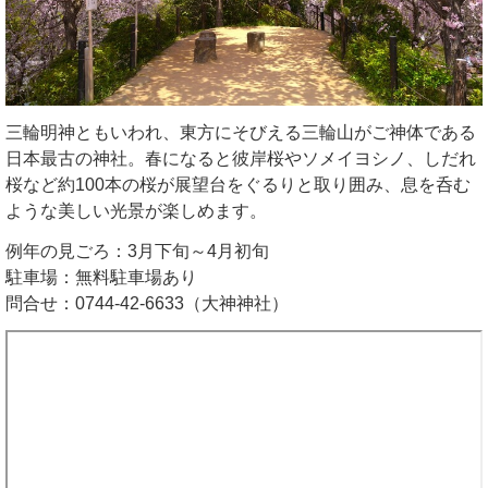
三輪明神ともいわれ、東方にそびえる三輪山がご神体である
日本最古の神社。春になると彼岸桜やソメイヨシノ、しだれ
桜など約100本の桜が展望台をぐるりと取り囲み、息を呑む
ような美しい光景が楽しめます。
例年の見ごろ：3月下旬～4月初旬
駐車場：無料駐車場あり
問合せ：0744-42-6633（大神神社）