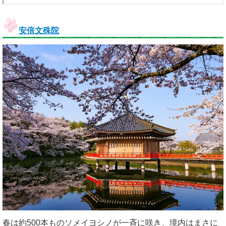
安倍文殊院
春は約500本ものソメイヨシノが一斉に咲き、境内はまさに