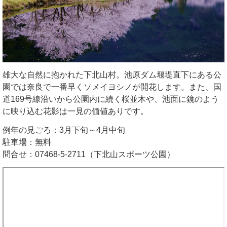
雄大な自然に抱かれた下北山村。池原ダム堰堤直下にある公
園では奈良で一番早くソメイヨシノが開花します。また、国
道169号線沿いから公園内に続く桜並木や、池面に鏡のよう
に映り込む花影は一見の価値ありです。
例年の見ごろ：3月下旬～4月中旬
駐車場：無料
問合せ：07468-5-2711（下北山スポーツ公園）