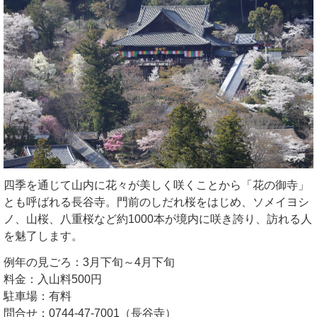
四季を通じて山内に花々が美しく咲くことから「花の御寺」
とも呼ばれる長谷寺。門前のしだれ桜をはじめ、ソメイヨシ
ノ、山桜、八重桜など約1000本が境内に咲き誇り、訪れる人
を魅了します。
例年の見ごろ：3月下旬～4月下旬
料金：入山料500円
駐車場：有料
問合せ：0744-47-7001（長谷寺）