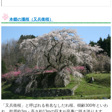
本郷の瀧桜（又兵衛桜）
「又兵衛桜」と呼ばれる有名なしだれ桜。樹齢300年といわ
れ、幹周約3m・高さ約13mの巨木が見事に咲き誇ります。