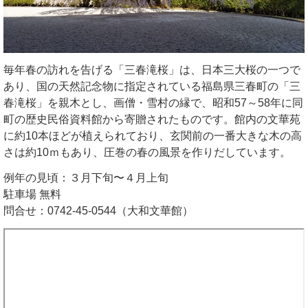
毎年春の訪れを告げる「三春滝桜」は、日本三大桜の一つで
あり、国の天然記念物に指定されている福島県三春町の「三
春滝桜」を親木とし、画僧・雪村の縁で、昭和57～58年に同
町の歴史民俗資料館から寄贈されたものです。館内の文華苑
に約10本ほどが植えられており、玄関前の一番大きな木の高
さは約10ｍもあり、圧巻の春の風景を作りだしています。
例年の見頃：３月下旬〜４月上旬
駐車場 無料
問合せ：0742-45-0544（大和文華館）