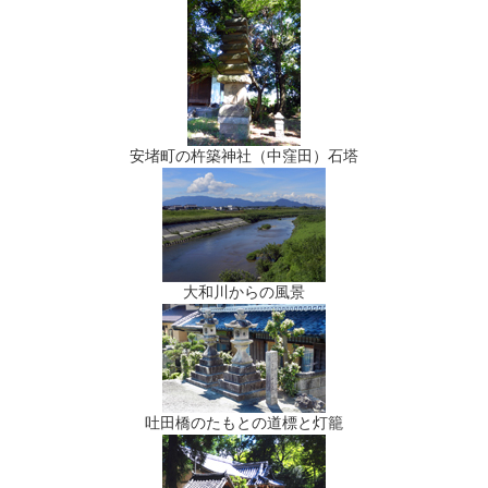
安堵町の杵築神社（中窪田）石塔
大和川からの
風景
吐田橋のたもとの道標と灯籠