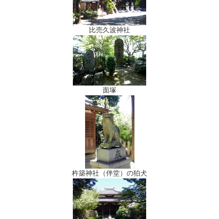
比売久波神社
面塚
杵築神社（伴堂）の狛犬