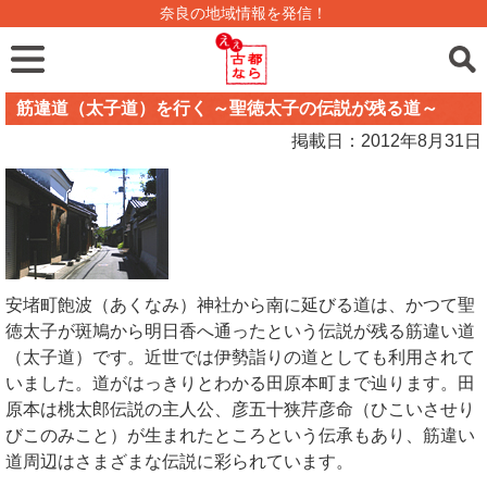
奈良の地域情報を発信！
筋違道（太子道）を行く ～聖徳太子の伝説が残る道～
掲載日：2012年8月31日
安堵町飽波（あくなみ）神社から南に延びる道は、かつて聖
徳太子が斑鳩から明日香へ通ったという伝説が残る筋違い道
（太子道）です。近世では伊勢詣りの道としても利用されて
いました。道がはっきりとわかる田原本町まで辿ります。田
原本は桃太郎伝説の主人公、彦五十狭芹彦命（ひこいさせり
びこのみこと）が生まれたところという伝承もあり、筋違い
道周辺はさまざまな伝説に彩られています。