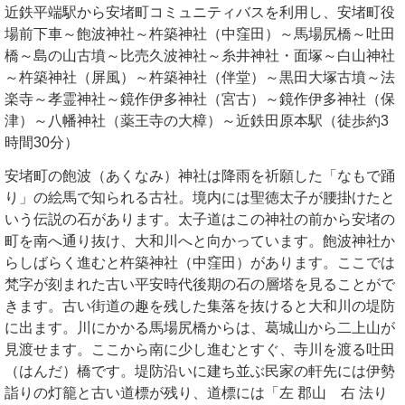
近鉄平端駅から安堵町コミュニティバスを利用し、安堵町役
場前下車～飽波神社～杵築神社（中窪田）～馬場尻橋～吐田
橋～島の山古墳～比売久波神社～糸井神社・面塚～白山神社
～杵築神社（屏風）～杵築神社（伴堂）～黒田大塚古墳～法
楽寺～孝霊神社～鏡作伊多神社（宮古）～鏡作伊多神社（保
津）～八幡神社（薬王寺の大樟）～近鉄田原本駅（徒歩約3
時間30分）
安堵町の飽波（あくなみ）神社は降雨を祈願した「なもで踊
り」の絵馬で知られる古社。境内には聖徳太子が腰掛けたと
いう伝説の石があります。太子道はこの神社の前から安堵の
町を南へ通り抜け、大和川へと向かっています。飽波神社か
らしばらく進むと杵築神社（中窪田）があります。ここでは
梵字が刻まれた古い平安時代後期の石の層塔を見ることがで
きます。古い街道の趣を残した集落を抜けると大和川の堤防
に出ます。川にかかる馬場尻橋からは、葛城山から二上山が
見渡せます。ここから南に少し進むとすぐ、寺川を渡る吐田
（はんだ）橋です。堤防沿いに建ち並ぶ民家の軒先には伊勢
詣りの灯籠と古い道標が残り、道標には「左 郡山 右 法り