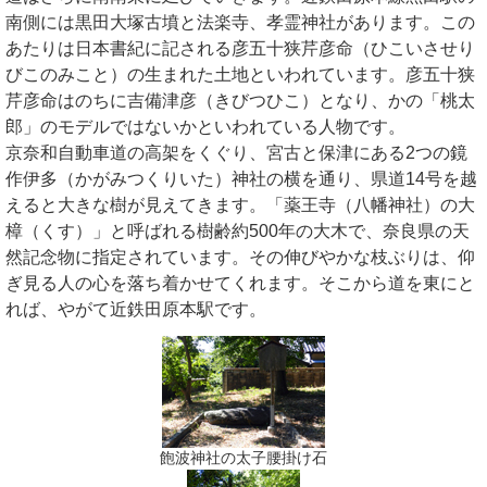
南側には黒田大塚古墳と法楽寺、孝霊神社があります。この
あたりは日本書紀に記される彦五十狭芹彦命（ひこいさせり
びこのみこと）の生まれた土地といわれています。彦五十狭
芹彦命はのちに吉備津彦（きびつひこ）となり、かの「桃太
郎」のモデルではないかといわれている人物です。
京奈和自動車道の高架をくぐり、宮古と保津にある2つの鏡
作伊多（かがみつくりいた）神社の横を通り、県道14号を越
えると大きな樹が見えてきます。「薬王寺（八幡神社）の大
樟（くす）」と呼ばれる樹齢約500年の大木で、奈良県の天
然記念物に指定されています。その伸びやかな枝ぶりは、仰
ぎ見る人の心を落ち着かせてくれます。そこから道を東にと
れば、やがて近鉄田原本駅です。
飽波神社の太子腰掛け石