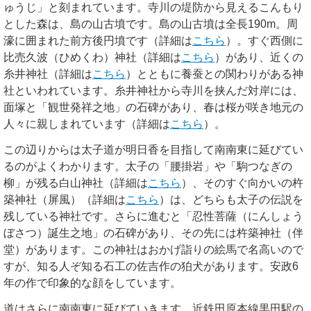
ゅうじ」と刻まれています。寺川の堤防から見えるこんもり
とした森は、島の山古墳です。島の山古墳は全長190m。周
濠に囲まれた前方後円墳です（詳細は
こちら
）。すぐ西側に
比売久波（ひめくわ）神社（詳細は
こちら
）があり、近くの
糸井神社（詳細は
こちら
）とともに養蚕との関わりがある神
社といわれています。糸井神社から寺川を挟んだ対岸には、
面塚と「観世発祥之地」の石碑があり、春は桜が咲き地元の
人々に親しまれています（詳細は
こちら
）。
この辺りからは太子道が明日香を目指して南南東に延びてい
るのがよくわかります。太子の「腰掛岩」や「駒つなぎの
柳」が残る白山神社（詳細は
こちら
）、そのすぐ向かいの杵
築神社（屏風）（詳細は
こちら
）は、どちらも太子の伝説を
残している神社です。さらに進むと「忍性菩薩（にんしょう
ぼさつ）誕生之地」の石碑があり、その先には杵築神社（伴
堂）があります。この神社はおかげ詣りの絵馬で名高いので
すが、知る人ぞ知る石工の佐吉作の狛犬があります。安政6
年の作で印象的な顔をしています。
道はさらに南南東に延びていきます。近鉄田原本線黒田駅の