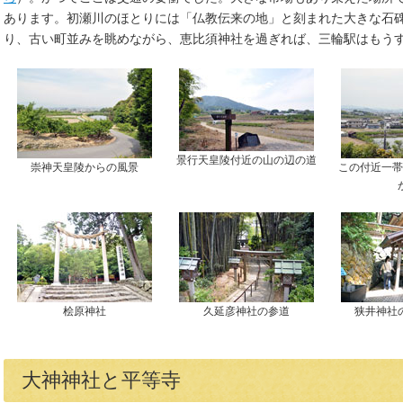
あります。初瀬川のほとりには「仏教伝来の地」と刻まれた大きな石
り、古い町並みを眺めながら、恵比須神社を過ぎれば、三輪駅はもう
景行天皇陵付近の山の辺の道
崇神天皇陵からの風景
この付近一帯
桧原神社
久延彦神社の参道
狭井神社
大神神社と平等寺