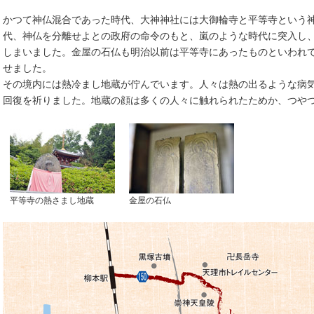
かつて神仏混合であった時代、大神神社には大御輪寺と平等寺という
代、神仏を分離せよとの政府の命令のもと、嵐のような時代に突入し
しまいました。金屋の石仏も明治以前は平等寺にあったものといわれて
せました。
その境内には熱冷まし地蔵が佇んでいます。人々は熱の出るような病
回復を祈りました。地蔵の顔は多くの人々に触れられたためか、つや
平等寺の熱さまし地蔵
金屋の石仏