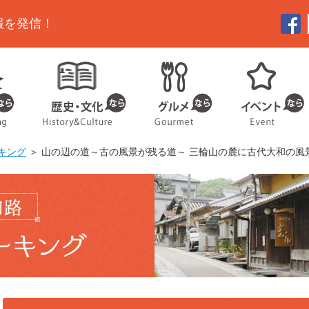
報を発信！
キング
＞ 山の辺の道～古の風景が残る道～ 三輪山の麓に古代大和の風