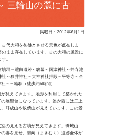
～ 三輪山の麓に古
掲載日：2012年6月1日
、古代大和を彷彿とさせる景色が点在しま
姿のまま存在しています。古の大和の風景に
ます。
古墳群～纒向遺跡～箸墓～国津神社～井寺池
神社～狭井神社～大神神社拝殿～平等寺～金
社～三輪駅（徒歩約5時間）
陵が見えてきます。地形を利用して築かれた
好の展望台になっています。遥か西には二上
に、耳成山や畝傍山が見えています。この景
玄室の見える古墳が見えてきます。珠城山
その姿を見せ、纒向（まきむく）遺跡全体が