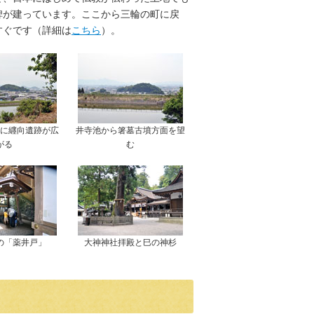
碑が建っています。ここから三輪の町に戻
すぐです（詳細は
こちら
）。
に纒向遺跡が広
井寺池から箸墓古墳方面を望
がる
む
の「薬井戸」
大神神社拝殿と巳の神杉