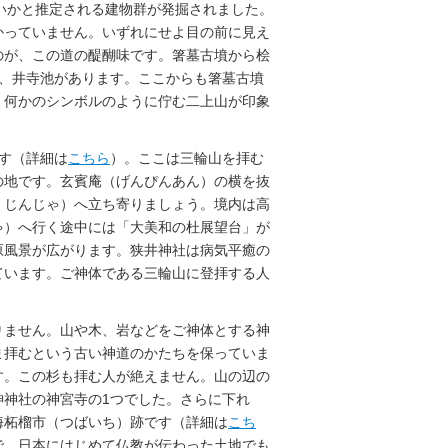
いかと推定される建物群が発掘されました。
かっていません。いずれにせよ目の前に見え
のが、この道の醍醐味です。箸墓古墳から桧
池、井寺池があります。ここからも箸墓古墳
、何かのシンボルのように佇む二上山が印象
。
す（詳細は
こちら
）。ここは三輪山を拝む
の地です。玄賓庵（げんぴんあん）の横を抜
）じんじゃ）へ立ち寄りましょう。境内は高
ゃ）へ行く途中には「大美和の杜展望台」が
原風景が広がります。狭井神社は病気平癒の
ています。ご神体である三輪山に登拝する人
りません。山や木、岩などをご神体とする神
ま拝むという古い神道のかたちを保っていま
す。この杉も拝む人が絶えません。山の辺の
神神社の神宮寺の1つでした。さらに下れ
海柘榴市（つばいち）跡です（詳細は
こち
で、日本にはじめて仏教が伝わった土地でも