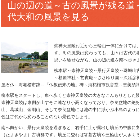
山の辺の道～古の風景が残る道
代大和の風景を見る
崇神天皇陵付近から三輪山一体にかけては
す。町の風景は変わっても、山々は古代の
思いを馳せながら、山の辺の道を南へ歩き
柳本駅～崇神天皇陵～景行天皇陵～珠城山
～桧原神社～玄賓庵～ささゆり園～久延彦
屋石仏～海柘榴市跡～「仏教伝来の地」碑～海柘榴市観音堂～恵美須神
柳本駅をスタートし、東へ歩くと崇神天皇陵の大きなこんもりとした
崇神天皇陵は東側が山すそに連なり小高くなっており、奈良盆地の絶
山、葛城山、金剛山、そして奈良盆地には池の中に浮かぶ小島のよう
色は古代から変わることのない景色でしょう。
南へ向かい、景行天皇陵を過ぎると、右手に土が露出し墳丘の中腹に
（たまきやま）古墳群です。墳丘に登れば箸墓古墳や三輪山が大きく