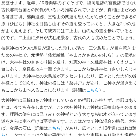
見渡せます。近年、JR巻向駅のすぐそばで、纒向遺跡の宮殿跡ではな
古代邪馬台国との関係がいろいろ推察されていますが、真相はまだわ
る箸墓古墳、纒向遺跡、三輪山の関連を思いながら歩くことができる
原（ひばら）神社を目指し山すその道を登っていくと、大きな2つの
がよく見えます。そして彼方には二上山。山の辺の道を歩いていると
的です。二上山に夕日が沈む絶景を、古代の人も眺めたことでしょう
桧原神社は3つの鳥居が連なった珍しい形の「三ツ鳥居」が目を惹きま
ための神社で、元伊勢「倭笠縫邑（やまとかさぬいのむら）」の伝承
け、大神神社のささゆり園を通り、知恵の神・久延彦神社（くえひこ
台にあり、奈良盆地を一望できます。ここから狭井神社（さいじんじ
あります。大神神社の大鳥居がアクセントになり、広々とした大和の
神様として知られ、神社の横には「薬井戸」があり、ご神水が湧き出
もここから山へ入ることになります（詳細は
こちら
）。
大神神社は三輪山をご神体としているため拝殿しか持たず、本殿はあ
社は、今でも存在しますが、この大神神社もご神体の三輪山をそのま
す。拝殿の傍らには巳（み）の神杉という大きな杉の木が立っていま
道をさらに南へ行けば平等寺です。ここはかつて神仏混合の時代、大
ば、金屋の石仏（詳細は
こちら
）があり、広々とした旧街道に出れば
ら
）。かつてここは交通の要衝でした。大きな市場もあり栄えた場所