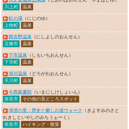
川上村
温泉
虹の湯
（にじのゆ）
上牧町
温泉
西吉野温泉
（にしよしのおんせん）
五條市
温泉
下市温泉
（しもいちおんせん）
下市町
温泉
洞川温泉
（どろがわおんせん）
天川村
温泉
今西家書院
（いまにしけしょいん）
奈良市
その他の見どころスポット
清澄の里：歴史と癒しの道ウォーク
（きよすみのさと
れきしといやしのみちうぉーく）
奈良市
ハイキング・散策