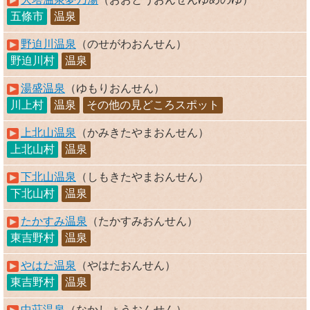
五條市
温泉
野迫川温泉
（のせがわおんせん）
野迫川村
温泉
湯盛温泉
（ゆもりおんせん）
川上村
温泉
その他の見どころスポット
上北山温泉
（かみきたやまおんせん）
上北山村
温泉
下北山温泉
（しもきたやまおんせん）
下北山村
温泉
たかすみ温泉
（たかすみおんせん）
東吉野村
温泉
やはた温泉
（やはたおんせん）
東吉野村
温泉
中荘温泉
（なかしょうおんせん）