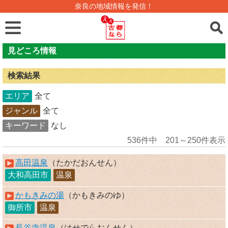
奈良の地域情報を発信！
見どころ情報
検索結果
エリア
全て
ジャンル
全て
キーワード
なし
536件中 201～250件表示
高田温泉
（たかだおんせん）
大和高田市
温泉
かもきみの湯
（かもきみのゆ）
御所市
温泉
長谷寺温泉
（はせでらおんせん）