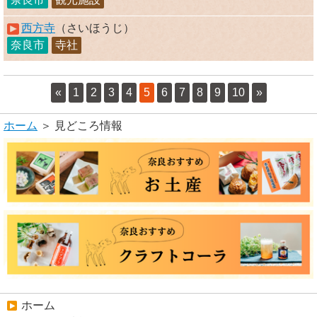
西方寺
（さいほうじ）
奈良市
寺社
«
1
2
3
4
5
6
7
8
9
10
»
ホーム
＞ 見どころ情報
ホーム