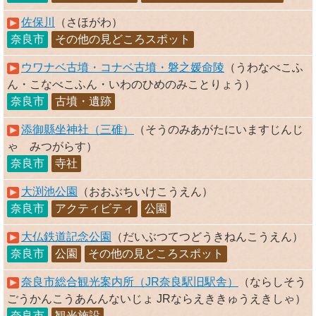
佐保川
（さほがわ）
奈良市
その他の見どころスポット
ウワナベ古墳・コナベ古墳・磐之媛命陵
（うわなべこふ
ん・こなべこふん・いわのひめのみことりょう）
奈良市
古墳・遺跡
添御縣坐神社（三碓）
（そうのみあがたにいますじんじ
ゃ みつがらす）
奈良市
寺社
大渕池公園
（おおぶちいけこうえん）
奈良市
アクティビティ
公園
大仏鉄道記念公園
（だいぶつてつどうきねんこうえん）
奈良市
公園
その他の見どころスポット
奈良市総合観光案内所（JR奈良駅旧駅舎）
（ならしそう
ごうかんこうあんんないじょ JRならえききゅうえきしゃ）
奈良市
観光施設