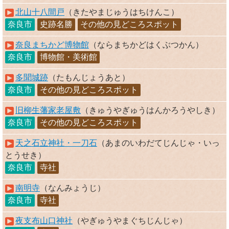
北山十八間戸
（きたやまじゅうはちけんこ）
奈良市
史跡名勝
その他の見どころスポット
奈良まちかど博物館
（ならまちかどはくぶつかん）
奈良市
博物館・美術館
多聞城跡
（たもんじょうあと）
奈良市
その他の見どころスポット
旧柳生藩家老屋敷
（きゅうやぎゅうはんかろうやしき）
奈良市
その他の見どころスポット
天之石立神社・一刀石
（あまのいわだてじんじゃ・いっ
とうせき）
奈良市
寺社
南明寺
（なんみょうじ）
奈良市
寺社
夜支布山口神社
（やぎゅうやまぐちじんじゃ）