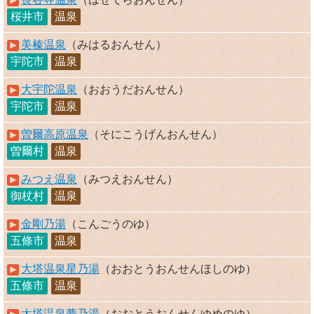
桜井市
温泉
美榛温泉
（みはるおんせん）
宇陀市
温泉
大宇陀温泉
（おおうだおんせん）
宇陀市
温泉
曽爾高原温泉
（そにこうげんおんせん）
曽爾村
温泉
みつえ温泉
（みつえおんせん）
御杖村
温泉
金剛乃湯
（こんごうのゆ）
五條市
温泉
大塔温泉星乃湯
（おおとうおんせんほしのゆ）
五條市
温泉
大塔温泉夢乃湯
（おおとうおんせんゆめのゆ）