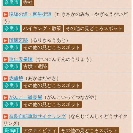
奈良市
寺社
滝坂の道・柳生街道
（たきさかのみち・やぎゅうかいど
う）
奈良市
ハイキング・散策
その他の見どころスポット
瑠璃宮跡
（るりきゅうあと）
奈良市
その他の見どころスポット
垂仁天皇陵
（すいにんてんのうりょう）
奈良市
古墳・遺跡
赤膚焼
（あかはだやき）
奈良市
その他の見どころスポット
がんこ一徹長屋
（がんこいってつながや）
奈良市
その他の見どころスポット
奈良自転車道サイクリング
（ならじてんしゃどうサイク
リング）
斑鳩町
アクティビティ
その他の見どころスポット