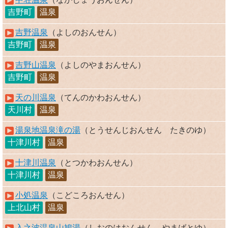
吉野町
温泉
吉野温泉
（よしのおんせん）
吉野町
温泉
吉野山温泉
（よしのやまおんせん）
吉野町
温泉
天の川温泉
（てんのかわおんせん）
天川村
温泉
湯泉地温泉滝の湯
（とうせんじおんせん たきのゆ）
十津川村
温泉
十津川温泉
（とつかわおんせん）
十津川村
温泉
小処温泉
（こどころおんせん）
上北山村
温泉
入之波温泉山鳩湯
（しおのはおんせん やまばとゆ）