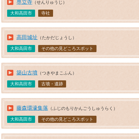
専立寺
（せんりゅうじ）
大和高田市
寺社
高田城址
（たかだじょうし）
大和高田市
その他の見どころスポット
築山古墳
（つきやまこふん）
大和高田市
古墳・遺跡
藤森環濠集落
（ふじのもりかんごうしゅうらく）
大和高田市
その他の見どころスポット