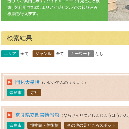
検索結果
エリア
全て
ジャンル
全て
キーワード
なし
開化天皇陵
（かいかてんのうりょう）
奈良市
寺社
奈良県立図書情報館
（ならけんりつとしょじょうほうかん
奈良市
博物館・美術館
その他の見どころスポット