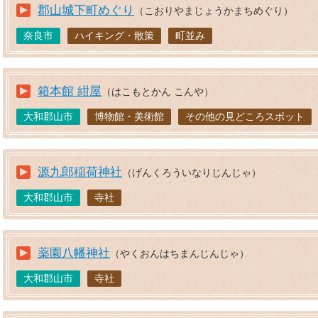
郡山城下町めぐり
（こおりやまじょうかまちめぐり）
奈良市
ハイキング・散策
町並み
箱本館 紺屋
（はこもとかん こんや）
大和郡山市
博物館・美術館
その他の見どころスポット
源九郎稲荷神社
（げんくろういなりじんじゃ）
大和郡山市
寺社
薬園八幡神社
（やくおんはちまんじんじゃ）
大和郡山市
寺社