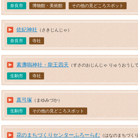
奈良市
博物館・美術館
その他の見どころスポット
佐紀神社
（さきじんじゃ）
奈良市
寺社
素盞嗚神社・龍王四天
（すさのおじんじゃ りゅうおうし
生駒市
寺社
真弓塚
（まゆみづか）
生駒市
その他の見どころスポット
花のまちづくりセンターふろーらむ
（はなのまちづく