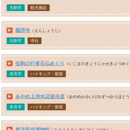
生駒市
観光施設
圓證寺
（えんしょうじ）
生駒市
寺社
生駒の行者石仏めぐり
（いこまのぎょうじゃせきぶつめぐ
奈良市
ハイキング・散策
あやめ上池水辺遊歩道
（あやめかみいけみずべゆうほどう
奈良市
ハイキング・散策
東洋民俗博物館
（とうようみんぞくはくぶつかん）