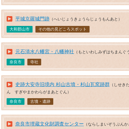
平城京羅城門跡
（へいじょうきょうらじょうもんあと）
大和郡山市
その他の見どころスポット
元石清水八幡宮・八幡神社
（もといわしみずはちまんぐう
奈良市
寺社
史跡大安寺旧境内 杉山古墳・杉山瓦窯跡群
（しせき
ん すぎやまかわらがまあとぐん）
奈良市
古墳・遺跡
奈良市埋蔵文化財調査センター
（ならしまいぞうぶんか