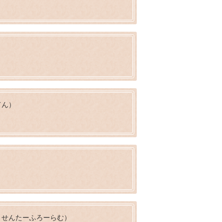
てん）
りせんたーふろーらむ）