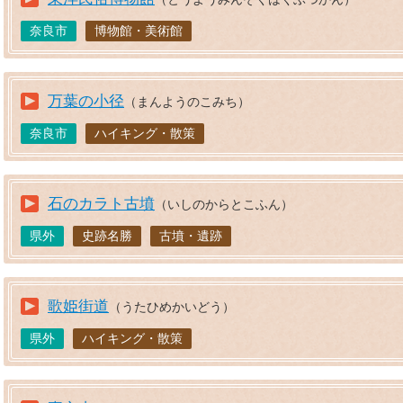
奈良市
博物館・美術館
万葉の小径
（まんようのこみち）
奈良市
ハイキング・散策
石のカラト古墳
（いしのからとこふん）
県外
史跡名勝
古墳・遺跡
歌姫街道
（うたひめかいどう）
県外
ハイキング・散策