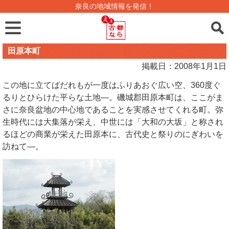
奈良の地域情報を発信！
田原本町
掲載日：2008年1月1日
この地に立てばだれもが一度はふりあおぐ広い空、360度ぐ
るりとひらけた平らな土地―。磯城郡田原本町は、ここがま
さに奈良盆地の中心地であることを実感させてくれる町。弥
生時代には大集落が栄え、中世には「大和の大坂」と称され
るほどの商業が栄えた田原本に、古代史と祭りのにぎわいを
訪ねて―。