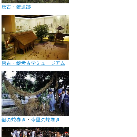
唐古・鍵遺跡
唐古・鍵考古学ミュージアム
鍵の蛇巻き
・
今里の蛇巻き