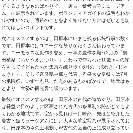
てくるようなものばかりで、「唐古・鍵考古学ミュージア
ム」に展示されています。ボランティアガイドの説明もわか
りやすいので、遺跡のことをよく知りたい方にはぜひとも訪
れてほしいスポットです。
次にオススメするのは、田原本にいまも残る伝統行事の数々
です。田原本にはユニークな祭りがたくさん伝わっていま
す。ユーモラスな動作を交え、一年の豊作を願う2月の「御
田植祭（おたうえまつり）」、わらで作られた10数mもの蛇
をもって子どもたちが集落を練り歩く6月の「蛇巻き（じゃ
まき）」、そして奈良県中部を代表する盛大な夏祭りは7月
の祇園祭。いずれも見ごたえのあるものばかりで、地元はも
とより、大勢の観光客で賑わいます。
最後にオススメするのは、田原本の古代の道めぐり。田原本
は碁盤の目のように区画された古代の条里制の跡がとてもよ
くわかる地域です。空から見れば一目瞭然、先ほど紹介した
唐古・鍵ミュージアムには、大きな航空写真が展示されてお
り、田原本の今の土地割りが古代の区画の上に成り立ってい