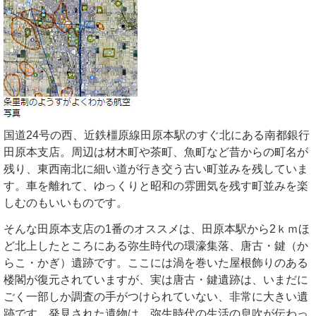
国道24号の西、近鉄橿原線田原本駅のすぐ北にある南都銀行
田原本支店。周辺は材木町や茶町、魚町など昔からの町名が
残り、東西南北に細い道が行き交う古い町並みを残していま
す。車を離れて、ゆっくりと昭和の雰囲気を残す町並みを楽
しむのもいいものです。
そんな田原本支店の1番のオススメは、田原本駅から2ｋｍほ
ど北上したところにある弥生時代の環濠集落、唐古・鍵（か
らこ・かぎ）遺跡です。ここには渦を巻いた屋根飾りのある
楼閣が復元されていますが、実は唐古・鍵遺跡は、いまだに
ごく一部しか調査の手がつけられていない、非常に大きい遺
跡です。発見された遺物は、弥生時代の生活の息吹が伝わっ