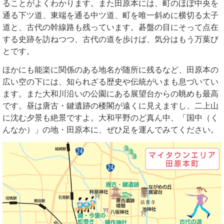
ることがよくわかります。また田原本には、町のほぼ中央を
通る下ツ道、東端を通る中ツ道、町を唯一斜めに横切る太子
道と、古代の幹線路も残っています。碁盤の目にそって点在
する史跡を訪ねつつ、古代の道を歩けば、気分はもう万葉び
とです。
ほかにも能楽に関係のある地名が随所に残るなど、田原本の
広い空の下には、知られざる歴史や伝統がいまも息づいてい
ます。また大和川沿いの公園にある展望台からの眺めも最高
です。昼は唐古・鍵遺跡の楼閣が遠くに見えますし、二上山
に沈む夕景も絶景ですよ。大和平野のど真ん中、「国中（く
んなか）」の地・田原本に、ぜひ足を運んでみてください。