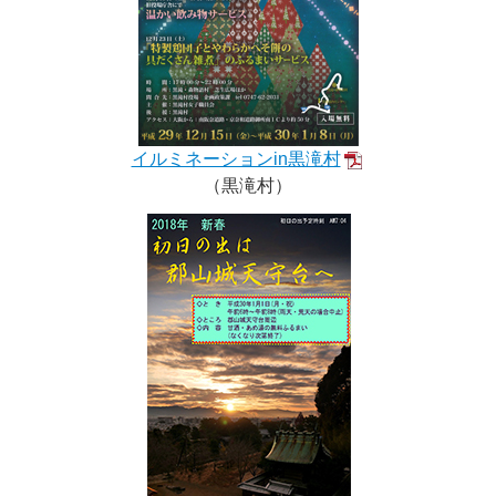
イルミネーションin黒滝村
（黒滝村）