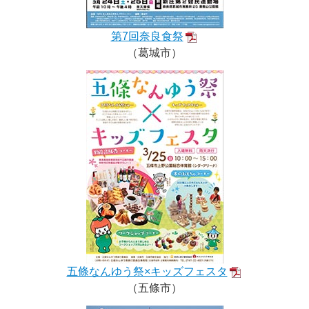
第7回奈良食祭
（葛城市）
五條なんゆう祭×キッズフェスタ
（五條市）