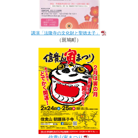
講演「法隆寺の文化財と聖徳太子」
（斑鳩町）
信貴山寅まつり