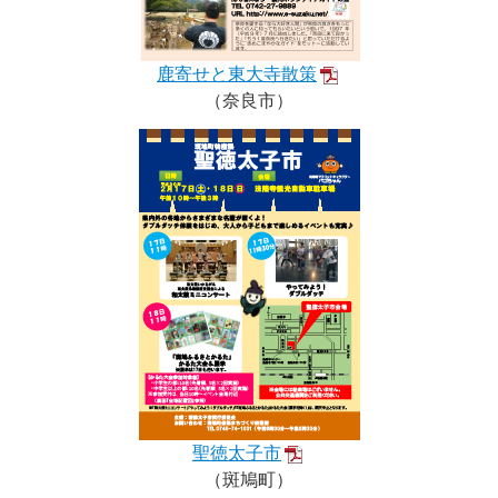
鹿寄せと東大寺散策
（奈良市）
聖徳太子市
（斑鳩町）