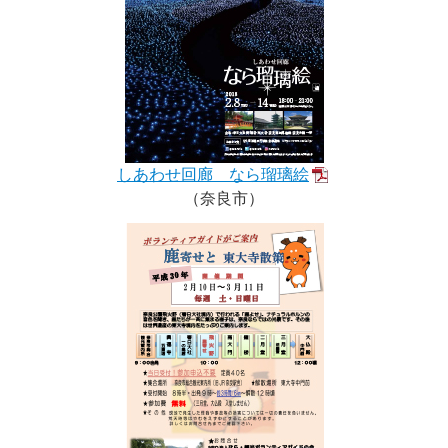
しあわせ回廊 なら瑠璃絵
（奈良市）