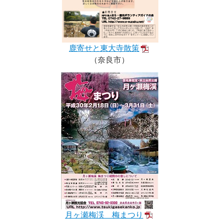
鹿寄せと東大寺散策
（奈良市）
月ヶ瀬梅渓 梅まつり