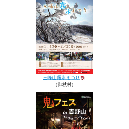
三峰山霧氷まつり
（御杖村）