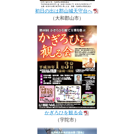
初日の出は郡山城天守台へ
（大和郡山市）
かぎろひを観る会
（宇陀市）