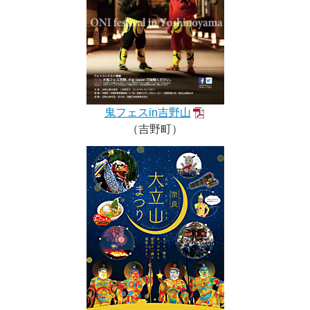
鬼フェスin吉野山
（吉野町）