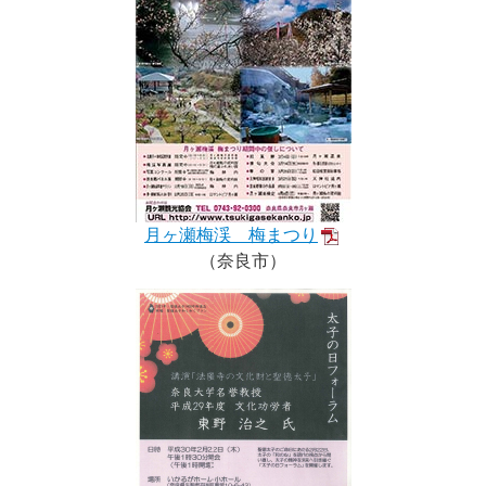
月ヶ瀬梅渓 梅まつり
（奈良市）