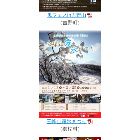
鬼フェスin吉野山
（吉野町）
三峰山霧氷まつり
（御杖村）