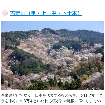
吉野山（奥・上・中・下千本）
奈良県だけでなく、日本を代表する桜の名所。シロヤマザク
ラを中心に約3万本といわれる桜が谷や尾根に群生し、その