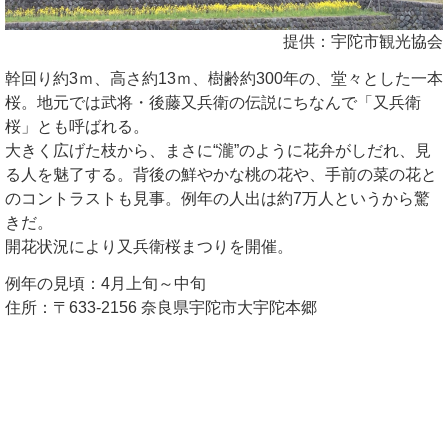
提供：宇陀市観光協会
幹回り約3ｍ、高さ約13ｍ、樹齢約300年の、堂々とした一本
桜。地元では武将・後藤又兵衛の伝説にちなんで「又兵衛
桜」とも呼ばれる。
大きく広げた枝から、まさに“瀧”のように花弁がしだれ、見
る人を魅了する。背後の鮮やかな桃の花や、手前の菜の花と
のコントラストも見事。例年の人出は約7万人というから驚
きだ。
開花状況により又兵衛桜まつりを開催。
例年の見頃：4月上旬～中旬
住所：〒633-2156 奈良県宇陀市大宇陀本郷