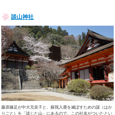
談山神社
藤原鎌足が中大兄皇子と、蘇我入鹿を滅ぼすための謀（はか
りごと）を「談じた山」にあるので、この社名がついたとい