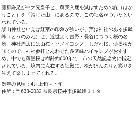
藤原鎌足が中大兄皇子と、蘇我入鹿を滅ぼすための謀（はか
りごと）を「談じた山」にあるので、この社名がついたとい
われている。
談山神社といえば紅葉の印象が強いが、実は神社のある多武
峰（とうのみね）は、近世より吉野・長谷につづく桜の名
所。神社周辺には山桜・ソメイヨシノ、しだれ桜、薄墨桜が
咲くので、神社参拝とあわせた多武峰ハイキングがおすす
め。中でも薄墨桜は樹齢約600年で、市の天然記念物に指定
されている。境内に点在する社殿に、桜がほんのりと彩りを
添えて楽しませてくれる。
例年の見頃：4月上旬～下旬
住所：〒633-0032 奈良県桜井市多武峰３１９