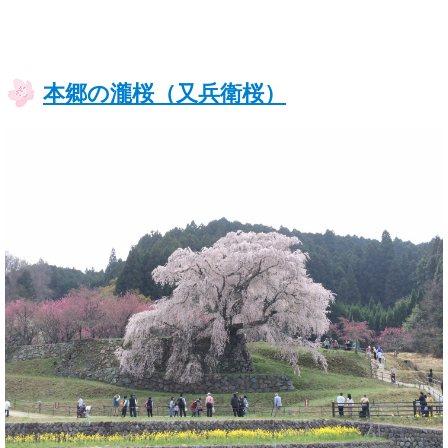
本郷の瀧桜（又兵衛桜）