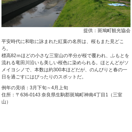
提供：斑鳩町観光協会
平安時代に和歌に詠まれた紅葉の名所は、桜もまた見どこ
ろ。
標高82ｍほどの小さな三室山の半分が桜で覆われ、ふもとを
流れる竜田川沿いも美しい桜色に染められる。ほとんどがソ
メイヨシノで、本数は約300本ほどだが、のんびりと春の一
日を過ごすにはぴったりのスポットだ。
例年の見頃：3月下旬～4月上旬
住所：〒636-0143 奈良県生駒郡斑鳩町神南4丁目1（三室
山）