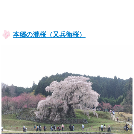
本郷の瀧桜（又兵衛桜）