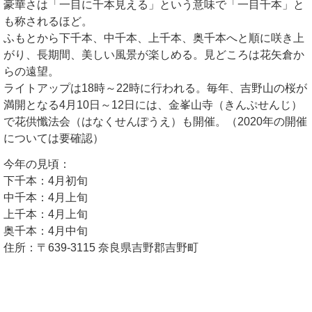
豪華さは「一目に千本見える」という意味で「一目千本」と
も称されるほど。
ふもとから下千本、中千本、上千本、奥千本へと順に咲き上
がり、長期間、美しい風景が楽しめる。見どころは花矢倉か
らの遠望。
ライトアップは18時～22時に行われる。毎年、吉野山の桜が
満開となる4月10日～12日には、金峯山寺（きんぷせんじ）
で花供懺法会（はなくせんぽうえ）も開催。（2020年の開催
については要確認）
今年の見頃：
下千本：4月初旬
中千本：4月上旬
上千本：4月上旬
奥千本：4月中旬
住所：〒639-3115 奈良県吉野郡吉野町