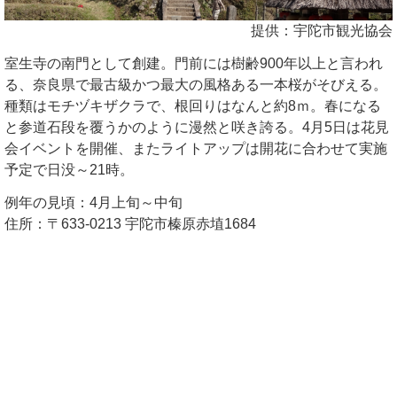
提供：宇陀市観光協会
室生寺の南門として創建。門前には樹齢900年以上と言われ
る、奈良県で最古級かつ最大の風格ある一本桜がそびえる。
種類はモチヅキザクラで、根回りはなんと約8ｍ。春になる
と参道石段を覆うかのように漫然と咲き誇る。4月5日は花見
会イベントを開催、またライトアップは開花に合わせて実施
予定で日没～21時。
例年の見頃：4月上旬～中旬
住所：〒633-0213 宇陀市榛原赤埴1684