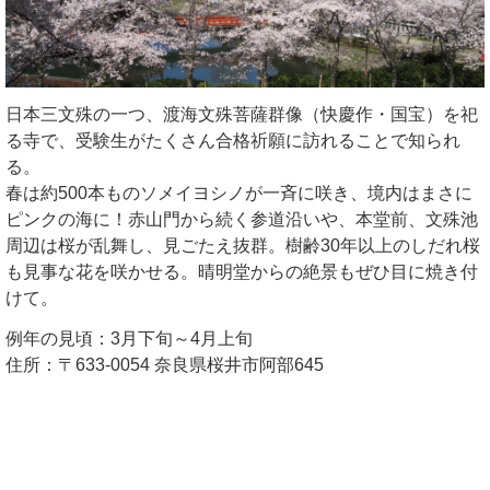
日本三文殊の一つ、渡海文殊菩薩群像（快慶作・国宝）を祀
る寺で、受験生がたくさん合格祈願に訪れることで知られ
る。
春は約500本ものソメイヨシノが一斉に咲き、境内はまさに
ピンクの海に！赤山門から続く参道沿いや、本堂前、文殊池
周辺は桜が乱舞し、見ごたえ抜群。樹齢30年以上のしだれ桜
も見事な花を咲かせる。晴明堂からの絶景もぜひ目に焼き付
けて。
例年の見頃：3月下旬～4月上旬
住所：〒633-0054 奈良県桜井市阿部645