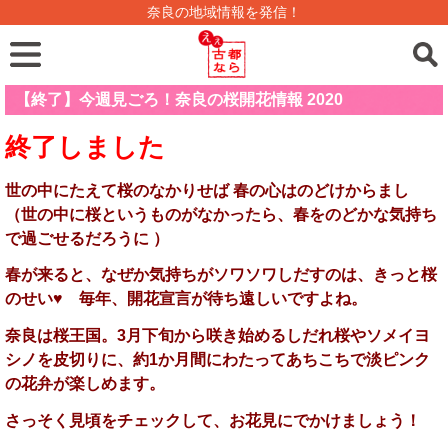
奈良の地域情報を発信！
【終了】今週見ごろ！奈良の桜開花情報 2020
終了しました
世の中にたえて桜のなかりせば 春の心はのどけからまし
（世の中に桜というものがなかったら、春をのどかな気持ち
で過ごせるだろうに ）
春が来ると、なぜか気持ちがソワソワしだすのは、きっと桜
のせい♥ 毎年、開花宣言が待ち遠しいですよね。
奈良は桜王国。3月下旬から咲き始めるしだれ桜やソメイヨ
シノを皮切りに、約1か月間にわたってあちこちで淡ピンク
の花弁が楽しめます。
さっそく見頃をチェックして、お花見にでかけましょう！