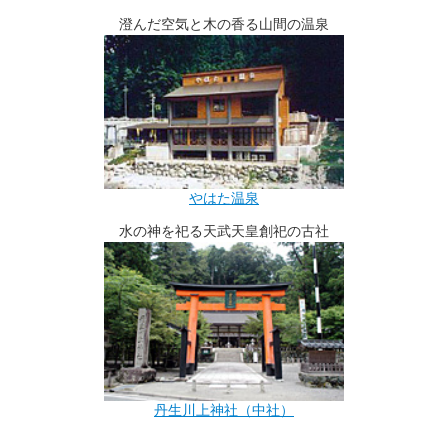
澄んだ空気と木の香る山間の温泉
やはた温泉
水の神を祀る天武天皇創祀の古社
丹生川上神社（中社）