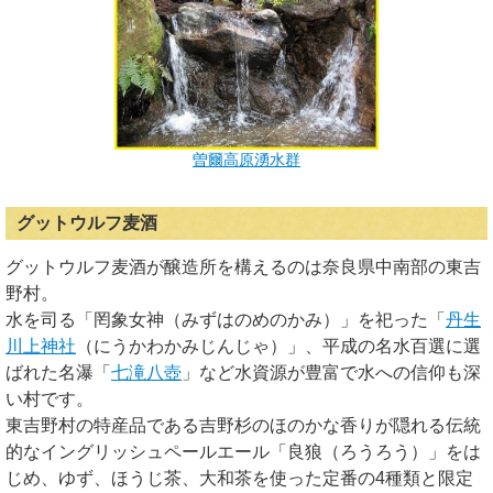
曽爾高原湧水群
グットウルフ麦酒
グットウルフ麦酒が醸造所を構えるのは奈良県中南部の東吉
野村。
水を司る「罔象女神（みずはのめのかみ）」を祀った「
丹生
川上神社
（にうかわかみじんじゃ）」、平成の名水百選に選
ばれた名瀑「
七滝八壺
」など水資源が豊富で水への信仰も深
い村です。
東吉野村の特産品である吉野杉のほのかな香りが隠れる伝統
的なイングリッシュペールエール「良狼（ろうろう）」をは
じめ、ゆず、ほうじ茶、大和茶を使った定番の4種類と限定