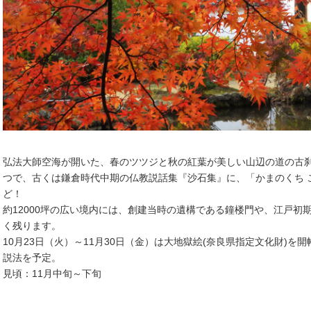
弘法大師空海が開いた、春のツツジと秋の紅葉が美しい山辺の道の古刹
つで、古くは鎌倉時代中期の仏教説話集『沙石集』に、「かまのくち 
ど！
約12000坪の広い境内には、創建当時の遺構である鐘楼門や、江戸初
く残ります。
10月23日（火）～11月30日（金）は大地獄絵(奈良県指定文化財)
説法を予定。
見頃：11月中旬～下旬