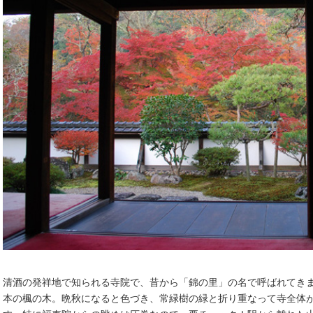
清酒の発祥地で知られる寺院で、昔から「錦の里」の名で呼ばれてきま
本の楓の木。晩秋になると色づき、常緑樹の緑と折り重なって寺全体